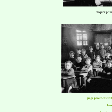
cliquer pou
page precedente:dif
hau