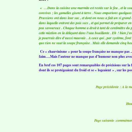
« …Dans la cuisine une marmite est restée sur le feu , et la s
convives ; les gamelles gisent à terre . Nous emportons quelque
Prussiens ont dans leur sac , et dont on nous a fait un si grand é
dans laquelle entrent des pois secs , et qui permet de préparer 
peu savoureux . Chaque homme a droit à tant de centimètre du pr
cette mixtion en la délayant dans l’eau bouillante . Eh ! bien j’av
je pourrais dire d’aussi mauvais . A ceux qui , par système, font 
que rien ne vaut la soupe française . Mais elle demande cinq he
Ce « chauvinisme » pour la soupe française ne manque pas ....d
faim….Mais l’auteur ne manque pas d’humour non plus avec s
En bref ces 107 pages sont remarquables de précisions sur la f
dont ils se protégeaient du froid et se « logeaient » , sur les po
Page précédente : A la m
Hau
Page suivante :commémorat