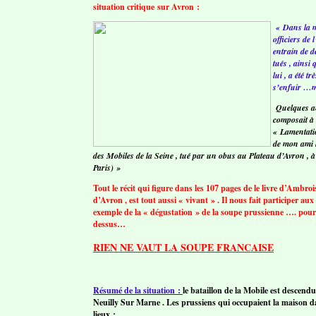
situation critique sur Avron :
« Dans la m
officiers de 
entrain de d
tués , ainsi
lui , a été t
s’enfuir …ma
Quelques an
composait à 
« Lamentatio
de mon ami 
des Mobiles de la Seine , tué par un obus au Plateau d’Avron ,
Paris) »
Tout le récit qui figure dans les 107 pages de le livre d’Ambr
d’Avron , est tout aussi « vivant » . Il nous fait participer a
exemple de la « dégustation » de la soupe prussienne …. pour o
dessus…
RIEN NE VAUT LA SOUPE FRANCAISE
Résumé de la situation :
le bataillon de la Mobile est desce
Neuilly Sur Marne . Les prussiens qui occupaient la maison d
lieux :