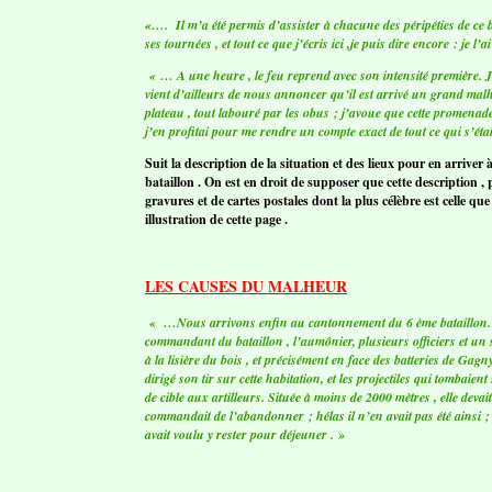
«…. Il m’a été permis d’assister à chacune des péripéties de c
ses tournées , et tout ce que j’écris ici ,je puis dire encore : je l’a
« … A une heure , le feu reprend avec son intensité première. Je 
vient d’ailleurs de nous annoncer qu’il est arrivé un grand ma
plateau , tout labouré par les obus ; j’avoue que cette promenad
j’en profitai pour me rendre un compte exact de tout ce qui s’éta
Suit la description de la situation et des lieux pour en arriver 
bataillon . On est en droit de supposer que cette description , p
gravures et de cartes postales dont la plus célèbre est celle q
illustration de cette page .
LES CAUSES DU MALHEUR
« …Nous arrivons enfin au cantonnement du 6 ème bataillon. Là
commandant du bataillon , l’aumônier, plusieurs officiers et un 
à la lisière du bois , et précisément en face des batteries de Gag
dirigé son tir sur cette habitation, et les projectiles qui tombaie
de cible aux artilleurs. Située à moins de 2000 mètres , elle devait
commandait de l’abandonner ; hélas il n’en avait pas été ainsi ;
avait voulu y rester pour déjeuner . »