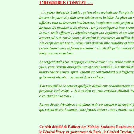
L’HORRIBLE CONSTAT ….
« A peine étaient-ils à table , qu’un obus arrivait sur l’angle du 
traversé la paroi et y était venu éclater sous la table. La pièce ou 
officiers était entièrement bouleversée, l’explosion avait projeté
distance les meubles et les pierres . On y entrait par le trou béan
le mur. Trois officiers , l’adjudant-major ,un capitaine et un sou
avaient été tués sur le coup ; ils étaient là, renversés au milieu 
Les corps broyés par les éclats conservaient une lointaine et hid
ressemblance avec la forme humaine ; on eût dit qu’ils avaient é
loisir par un meurtrier .
Le sergent était assis et appuyé contre le mur : son crâne avait 
yeux, et sa cervelle avait jailli sur la paroi blanche ; il semblait do
mourut deux heures après. Quant au commandant et à l’officier p
grièvement blessés ; on venait de les enlever .
J’ai recueilli de ce dernier quelques détails sur ce douloureux 
projectile avait éclaté. « Je n’ai rien vu ,rien entendu ,disait-il, 
c’en était fini de moi « .
La vue de ces décombres sanglants et de ces membres arrachés p
qui restait de ces hommes , tous jeunes encore , nous avions ou
Ce récit détaillé de l’officier des Mobiles Ambroise Rendu est
le Général Vinoy au gouverneur de Paris , le Général Trochu, da