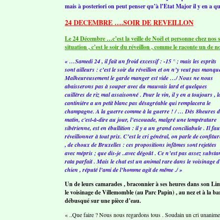
mais à posteriori on peut penser qu’à l’Etat Major il y en a q
24 DECEMBRE ….SOIR DE REVEILLON
Le 24 Décembre …c’est la veille de Noël et personne chez nos sol
situation , c’est le soir du réveillon , comme le raconte un de 
« …Samedi 24 , il fait un froid excessif : -15 ° ; mais les esprits
sont ailleurs : c’est le soir du réveillon et on n’y veut pas manqu
Malheureusement le garde manger est vide …/ Nous ne nous
abaisserons pas à souper avec du mauvais lard et quelques
cuillères de riz mal assaisonné . Pour le vin, il y en a toujours , l
cantinière a un petit blanc pas désagréable qui remplacera le
champagne. A la guerre comme à la guerre ! / … Dès 8heures 
matin, c'est-à-dire au jour, l’escouade, malgré une température
sibérienne, est en ébullition : il y a un grand conciliabule . Il fau
réveillonner à tout prix. C’est le cri général, on parle de confitur
, de choux de Bruxelles : ces propositions infâmes sont rejetées
avec mépris ; que dis-je ..avec dégoût . Ce n’est pas assez substa
rata parfait . Mais le chat est un animal rare dans le voisinage d
chien , réputé l’ami de l’homme agit de même ./ »
Un de leurs camarades , braconnier à ses heures dans son Lim
le voisinage de Villemomble (au Parc Papin) , au nez et à la b
débusqué sur une pièce d’eau.
« ..Que faire ? Nous nous regardons tous . Soudain un cri unanime 