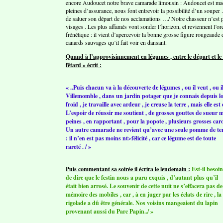
encore Audoucet notre brave camarade limousin : Audoucet est maçon
pleines d’assurance, nous font entrevoir la possibilité d’un soupe
de saluer son départ de nos acclamations …/ Notre chasseur n’est pa
visages . Les plus affamés vont sonder l’horizon, et reviennent l’or
frénétique : il vient d’apercevoir la bonne grosse figure rougeaud
canards sauvages qu’il fait voir en dansant.
Quand à l’approvisinnement en légumes , entre le départ et le
fêtard » écrit :
« ..Puis chacun va à la découverte de légumes , ou il veut , ou 
Villemomble , dans un jardin potager que je connais depuis lon
froid , je travaille avec ardeur , je creuse la terre , mais elle e
L’espoir de réussir me soutient , de grosses gouttes de sueur
peines , en rapportant , pour la popote , plusieurs grosses ca
Un autre camarade ne revient qu’avec une
seule pomme de te
: il n’en est pas moins nt>félicité , car ce légume est de toute
rareté . / »
Puis commentant sa soirée il écrira le lendemain :
Est-il besoin
de dire que le festin nous a paru exquis , d’autant plus qu’il
était bien arrosé. Le souvenir de cette nuit ne s’effacera pas de
mémoire des mobiles , car , à en juger par les éclats de rire , la
rigolade a dû être générale. Nos voisins mangeaient du lapin
provenant aussi du Parc Papin../ »