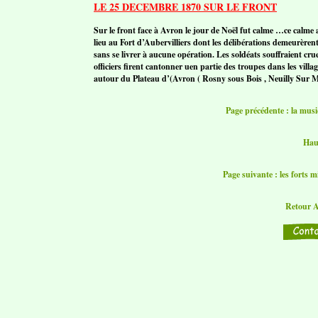
LE 25 DECEMBRE 1870 SUR LE FRONT
Sur le front face à Avron le jour de Noël fut calme …ce calme
lieu au Fort d’Aubervilliers dont les délibérations demeurèrent 
sans se livrer à aucune opération. Les soldéats souffraient cru
officiers firent cantonner uen partie des troupes dans les villa
autour du Plateau d’(Avron ( Rosny sous Bois , Neuilly Sur Mar
Page précédente : la mus
Hau
Page suivante : les forts m
Retour A