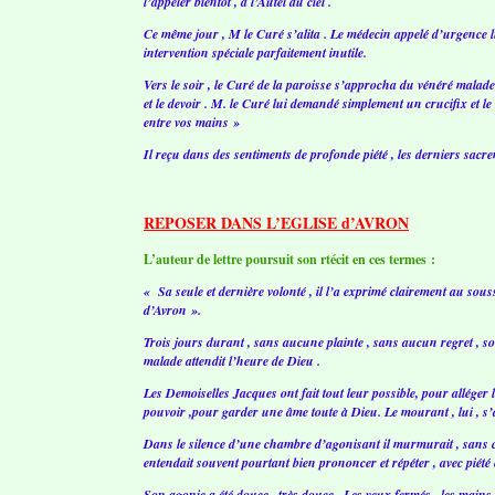
l’appeler bientôt , à l’Autel du ciel .
Ce même jour , M le Curé s’alita . Le médecin appelé d’urgence l
intervention spéciale parfaitement inutile.
Vers le soir , le Curé de la paroisse s’approcha du vénéré malade p
et le devoir . M. le Curé lui demandé simplement un crucifix et 
entre vos mains »
Il reçu dans des sentiments de profonde piété , les derniers sacre
REPOSER DANS L’EGLISE d’AVRON
L’auteur de lettre poursuit son rtécit en ces termes :
« Sa seule et dernière volonté , il l’a exprimé clairement au sous
d’Avron ».
Trois jours durant , sans aucune plainte , sans aucun regret , s
malade attendit l’heure de Dieu .
Les Demoiselles Jacques ont fait tout leur possible, pour alléger l
pouvoir ,pour garder une âme toute à Dieu. Le mourant , lui , s’ac
Dans le silence d’une chambre d’agonisant il murmurait , sans ce
entendait souvent pourtant bien prononcer et répéter , avec piét
Son agonie a été douce , très douce . Les yeux fermés , les mains jo