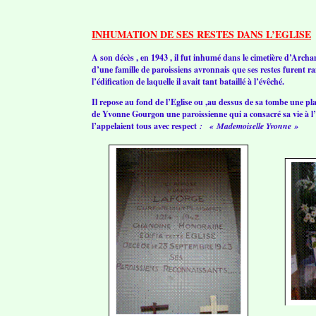
INHUMATION DE SES RESTES DANS L’EGLISE
A son décès , en 1943 , il fut inhumé dans le cimetière d’Archa
d’une famille de paroissiens avronnais que ses restes furent 
l’édification de laquelle il avait tant bataillé à l’évêché.
Il repose au fond de l’Eglise ou ,au dessus de sa tombe une p
de Yvonne Gourgon une paroissienne qui a consacré sa vie à l’E
l’appelaient tous avec respect
: « Mademoiselle Yvonne »