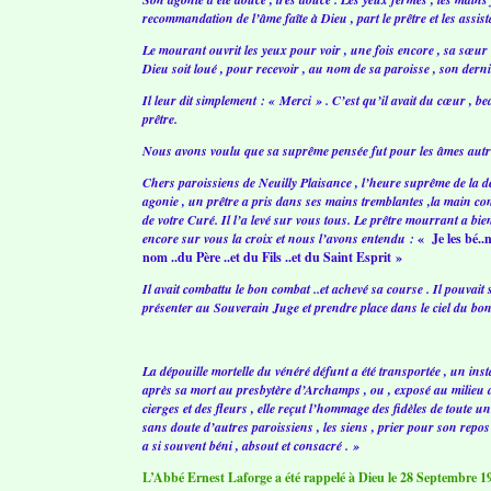
recommandation de l’âme faîte à Dieu , part le prêtre et les assist
Le mourant ouvrit les yeux pour voir , une fois encore , sa sœur e
Dieu soit loué , pour recevoir , au nom de sa paroisse , son derni
Il leur dit simplement : « Merci » . C’est qu’il avait du cœur ,
prêtre.
Nous avons voulu que sa suprême pensée fut pour les âmes autref
Chers paroissiens de Neuilly Plaisance , l’heure suprême de la d
agonie , un prêtre a pris dans ses mains tremblantes ,la main co
de votre Curé. Il l’a levé sur vous tous. Le prêtre mourrant a bie
encore sur vous la croix et nous l’avons entendu :
« Je les bé..n
nom ..du Père ..et du Fils ..et du Saint Esprit »
Il avait combattu le bon combat ..et achevé sa course . Il pouvait 
présenter au Souverain Juge et prendre place dans le ciel du bon
La dépouille mortelle du vénéré défunt a été transportée , un inst
après sa mort au presbytère d’Archamps , ou , exposé au milieu 
cierges et des fleurs , elle reçut l’hommage des fidèles de toute u
sans doute d’autres paroissiens , les siens , prier pour son repos 
a si souvent béni , absout et consacré . »
L’Abbé Ernest Laforge a été rappelé à Dieu le 28 Septembre 19