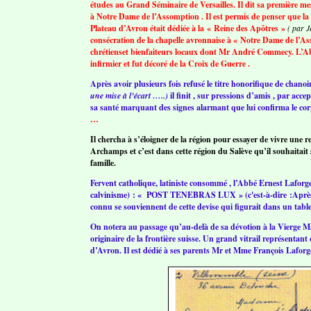
études au Grand Séminaire de Versailles. Il dit sa première m
à Notre Dame de l’Assomption . Il est permis de penser que la 
Plateau d’Avron était dédiée à la « Reine des Apôtres »
( par 
consécration de la chapelle avronnaise à « Notre Dame de l’
chrétienset bienfaiteurs locaux dont Mr André Commecy. L’Ab
infirmier et fut décoré de la Croix de Guerre .
Après avoir plusieurs fois refusé le titre honorifique de chanoi
une mise à l’écart …..)
il finit , sur pressions d’amis , par acc
sa santé marquant des signes alarmant que lui confirma le co
…
Il chercha à s’éloigner de la région pour essayer de vivre une re
Archamps et c’est dans cette région du Salève qu’il souhaitait se
famille.
Fervent catholique, latiniste consommé , l’Abbé Ernest Laforge 
calvinisme) : « POST TENEBRAS LUX » (c'est-à-dire :Après le
connu se souviennent de cette devise qui figurait dans un tab
On notera au passage qu’au-delà de sa dévotion à la Vierge Ma
originaire de la frontière suisse. Un grand vitrail représenta
d’Avron. Il est dédié à ses parents Mr et Mme François Laforge