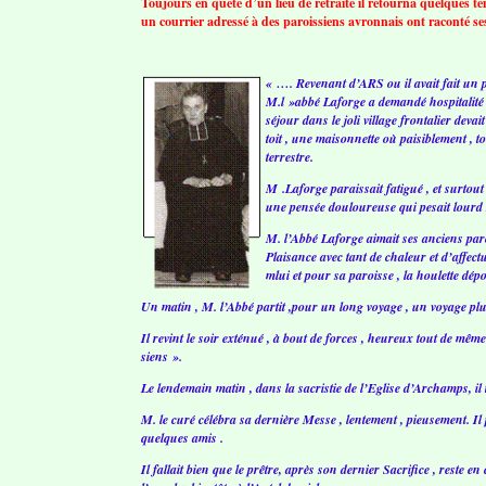
Toujours en quête d’un lieu de retraite il retourna quelques
un courrier adressé à des paroissiens avronnais ont raconté ses
« …. Revenant d’ARS ou il avait fait un pè
M.l »abbé Laforge a demandé hospitalit
séjour dans le joli village frontalier deva
toit , une maisonnette où paisiblement , t
terrestre.
M .Laforge paraissait fatigué , et surtout
une pensée douloureuse qui pesait lourd
M. l’Abbé Laforge aimait ses anciens paro
Plaisance avec tant de chaleur et d’affec
mlui et pour sa paroisse , la houlette dé
Un matin , M. l’Abbé partit ,pour un long voyage , un voyage plus 
Il revint le soir exténué , à bout de forces , heureux tout de mê
siens ».
Le lendemain matin , dans la sacristie de l’Eglise d’Archamps, il
M. le curé célébra sa dernière Messe , lentement , pieusement. Il 
quelques amis .
Il fallait bien que le prêtre, après son dernier Sacrifice , reste