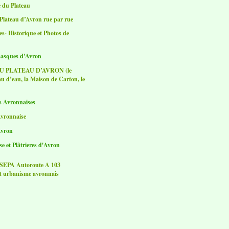
e du Plateau
 Plateau d’Avron rue par rue
s- Historique et Photos de
masques d'Avron
U PLATEAU D’AVRON (le
au d’eau, la Maison de Carton, le
es Avronnaises
Avronnaise
Avron
e et Plâtrieres d'Avron
DSEPA Autoroute A 103
t urbanisme avronnais