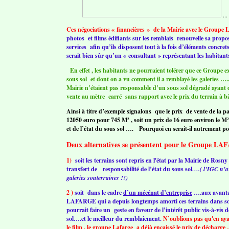
...
Ces négociations « financières » de la Mairie avec le Grou
photos et films édifiants sur les remblais renouvelle sa propos
services afin qu’ils disposent tout à la fois d’éléments concr
serait bien sûr qu’un « consultant » représentant les habitants
En effet , les habitants ne pourraient tolérer que ce Groupe ex
sous sol et dont on a vu comment il a remblayé les galeries ….
Mairie n’étaient pas responsable d’un sous sol dégradé ayant d
vente au mètre carré sans rapport avec le prix du terrain à b
Ainsi à titre d’exemple signalons que le prix de vente de la pa
12050 euro pour 745 M² , soit un prix de 16 euro environ le
et de l’état du sous sol …. Pourquoi en serait-il autrement
Deux alternatives se présentent pour le Groupe L
1)
soit les terrains sont repris en l'état par la Mairie de Ro
transfert de responsabilité de l’état du sous sol
….( l’IGC n’a
galeries souterraines !!)
2 )
soit dans le cadre
d’un mécénat d’entreprise
….aux avantag
LAFARGE qui a depuis longtemps amorti ces terrains dans son 
pourrait faire un geste en faveur de l’intérêt public vis-à-vis 
sol….et le meilleur du remblaiement.
N’oublions pas qu'en aya
le film , le groupe Lafarge a déjà encaissé le prix de décharge 