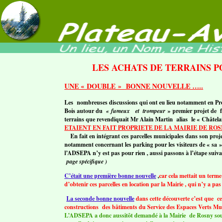
LES ACHATS DE TERRAINS P
UNE « DOUBLE » BONNE NOUVELLE …..
Les nombreuses discussions qui ont eu lieu notamment en Préf
Bois autour du
« fumeux
et trompeur
» premier projet de f
terrains que revendiquait Mr Alain Martin alias le « Châtelai
ETAIENT EN FAIT PROPRIETE DE LA MAIRIE DE ROSN
En fait en intégrant ces parcelles municipales dans son proje
notamment concernant les parking pour les visiteurs de « sa 
l’ADSEPA n’y est pas pour rien , aussi passons à l’étape sui
page spécifique )
C’était une première bonne nouvelle
,
car cela mettait un terme
d’obtenir ces parcelles en location par la Mairie , qui n’y a pa
La seconde bonne nouvelle
dans cette découverte c’est que ces
constructions des bâtiments du Service des Espaces Verts Mu
L’ADSEPA a donc aussitôt demandé à la Mairie de Rosny sous B