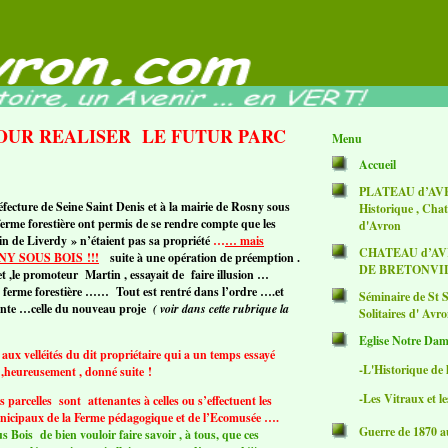
OUR REALISER LE FUTUR PARC
Menu
Accueil
PLATEAU d’AVRO
ecture de Seine Saint Denis et à la mairie de Rosny sous
Historique , Cha
erme forestière ont permis de se rendre compte que les
d'Avron
n de Liverdy » n’étaient pas sa propriété
…
… mais
CHATEAU d’AVR
Y SOUS BOIS !!!
suite à une opération de préemption .
DE BRETONVI
t ,le promoteur Martin , essayait de faire illusion …
» ferme forestière …… Tout est rentré dans l’ordre ….et
Séminaire de St 
vante …celle du nouveau proje
( voir dans cette rubrique la
Solitaires d' Avr
E
glise Notre Dam
 aux velléités du dit propriétaire qui a un temps essayé
-L'Historique de 
s ,heureusement , donné suite !
-Les Vitraux et l
 parcelles sont attenantes à celles ou s’effectuent les
nicipaux de la Ferme pédagogique et de l’Ecomusée ….
Guerre de 1870 a
ois de bien vouloir faire savoir , à tous, que ces