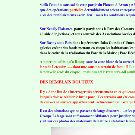
V
oilà l’état du sous sol de cette partie du Plateau d’Avron
( à
que des opérations
partielles
de
remblaiement soient entrepris
a vu des remblaiements avoir lieu…mais les conditions requis
.
Sur Neuilly Plaisance
,
pour la partie sous le Parc des Coteaux
à l'aide d'injections) et sous contrôle des Associations locale
Sur Rosny sous Bois
dans le périmètre Jules Guesde / Clément 
galeries créant des fontis mettant en risque les habitations l
dans le cadre de la réalisation du Parc de la Mairie ( Parc Décé
A noter toutefois qu’a Rosny
,
sous la zone bleue de la carte ci
le stade Letessier ….. dont une sous un terrain de foot . !!
L'un
la nouvelle école du cirque…mais quand le reste sera-t-il comb
DES REMBLAIS DOUTEUX
Il y a donc lieu de s'interroger très sérieusement en ce qui c
lesquels doit se réaliser le futur parc . Ces terrains ont été c
de ceux-ci en surface appartiennent actuellement au Groupe 
Il est des situations qui se passent de longs discours ….et les
Groupe Lafarge sont suffisamment édifiantes pour justifier des
y ait sur ces photos des matériaux de nature à stabiliser le sol