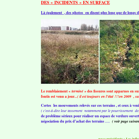
DES « INCIDENTS » EN SURFACE
Là également , des photos en disent plus long que de longs d
Le remblaiement «
terminé
» des fissures sont apparues en su
fontis est venu a jour
...( il est toujours en l’état !!!en 2009 , 
Certes les mouvements relevés sur ces terrains , et ceux à ven
( c'est-à-dire leur tassement notamment par le pourrissement d
de problème sérieux pour réaliser un espace de verdure ouvert 
négociation du prix d’achat des terrains
….
( voir page suivan
page précédente : Les inf