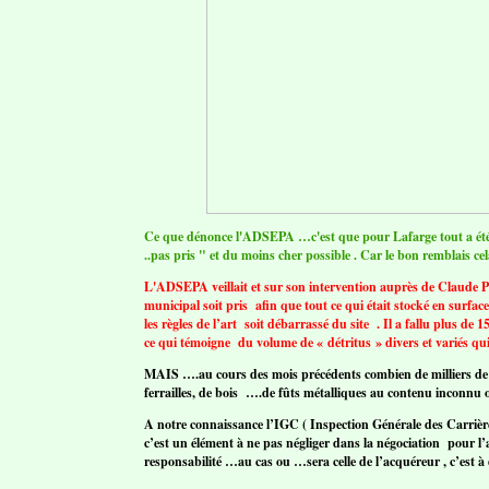
Ce que dénonce l'ADSEPA …c'est que pour Lafarge tout a été
..pas pris " et du moins cher possible . Car le bon remblais c
L'ADSEPA veillait et sur son intervention auprès de Claude P
municipal soit pris afin que tout ce qui était stocké en surf
les règles de l’art soit débarrassé du site . Il a fallu plus de
ce qui témoigne du volume de « détritus » divers et variés qui é
MAIS ….au cours des mois précédents combien de milliers de 
ferrailles, de bois ….de fûts métalliques au contenu inconnu o
A notre connaissance l’IGC ( Inspection Générale des Carriè
c’est un élément à ne pas négliger dans la négociation pour l’a
responsabilité …au cas ou …sera celle de l’acquéreur , c’est à