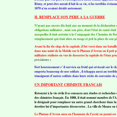
Rémy, et peut-être aurait-il fait là sa vie, si les terribles évé
1870 n'en avaient décidé autrement.
IL REMPLACE SON PERE A LA GUERRE
N'ayant pas encore dix-huit ans au moment de la déclaration du
obligations militaires , mais son père, dont l'état de santé étai
auxquelles il était astreint à la Compagnie des Chemins de Fer
remplacement qui était alors en usage et prit la place de son pè
Avant la fin du siège de la capitale, il fut versé dans un bataill
dans une unité de la Mobile sur le Plateau d’Avron ou il prit 
militaires réalisées en vue de desserrer la capitale de l'étau p
précédentes )
Fort heureusement s’ il survécu au froid qui sévissait sur le 
emporta beaucoup de nos soldats , il échappa aussi au terri
témoignent d’autres soldats dans leurs récits de souvenirs de
UN IMPORTANT CHIMISTE FRANCAIS
Retourné à la vie civile il se consacra aux études et recherche
des chimistes français. En 1888, il était nommé membre de l'A
le désignait pour remplacer un autre grand chercheur dans la S
derrière lui d’importantes découvertes . La ville de Meaux ou i
Le Plateau d’Avron aura eu l’honneur de l’avoir eu parmi ses d