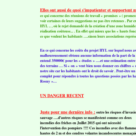
Elles ont aussi de quoi s'impatienter et supportent m
ce qui concerne des réunions de travail « promises » ( promes
voir certaines de leurs suggestions ne pas être retenues . Par e
HYL .. , où le rejet demandé de la création d'une zone humide 
réalisation coûteuse... . En effet qui mieux que les « hauts f
ce que veulent les habitants ….sinon leurs associations représ
En ce qui concerne les coûts du projet HYL sur lequel nous a
malheureusement obtenu aucune information de la part de la vil
entend 350000€ pour les « études » ….et une estimation entre 1
des terrains … Si « on » veut bien nous donner ces chiffres «
notre site car les habitants ont le droit de savoir . Peut-être 
complet pour répondre à toutes les questions posées par les hab
Rosny »…
UN DANGER RECENT
Juste pour une dernière info :
outre les risques d'invasi
sauvage ….d'autres risques se manifestent comme ces deux
incendies des friches en Juillet 2015 qui ont nécessité
l'intervention des pompiers !!!! Ces incendies avec des flamm
hautes de 2 m et des cendres volantes incandescentes menaçai