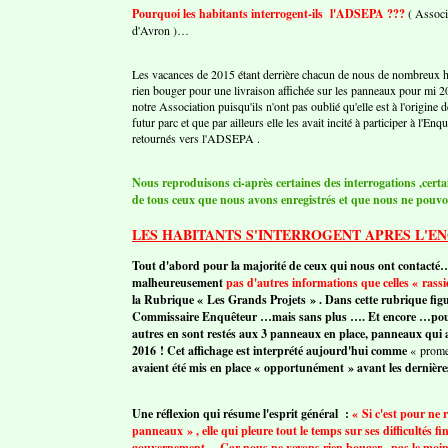
Pourquoi les habitants interrogent-ils l'ADSEPA ???
( Associ
d'Avron )…
Les vacances de 2015 étant derrière chacun de nous de nombreux ha
rien bouger pour une livraison affichée sur les panneaux pour mi 20
notre Association puisqu'ils n'ont pas oublié qu'elle est à l'origine d
futur parc et que par ailleurs elle les avait incité à participer à l'
retournés vers l'ADSEPA .
Nous reproduisons ci-après certaines des interrogations ,certa
de tous ceux que nous avons enregistrés et que nous ne pouvon
LES HABITANTS S'INTERROGENT APRES L'E
Tout d'abord pour la majorité de ceux qui nous ont contacté…. 
malheureusement
pas d'autres informations que celles « rassi
la Rubrique « Les Grands Projets » . Dans cette rubrique figu
Commissaire Enquêteur …mais sans plus …. Et encore …pour ce
autres en sont restés aux 3 panneaux en place, panneaux qui a
2016 ! Cet affichage est interprété aujourd'hui comme
« promes
avaient été mis en place « opportunément » avant les dernière
Une réflexion qui résume l'esprit général :
« Si c'est pour ne r
panneaux » , elle qui pleure tout le temps sur ses difficultés 
gouvernement …Car nous ne voyons rien bouger , pas le moindr