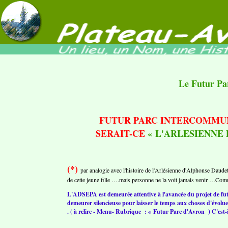
Le Futur Pa
FUTUR PARC INTERCOMMUN
SERAIT-CE
« L'ARLESIENNE 
(*)
par analogie avec l'histoire de l'Arlésienne d'Alphonse Daud
de cette jeune fille ….mais personne ne la voit jamais venir …Co
L'ADSEPA est demeurée attentive à l'avancée du projet de fu
demeurer silencieuse pour laisser le temps aux choses d'évolue
. ( à relire - Menu- Rubrique : « Futur Parc d'Avron ) C'est-