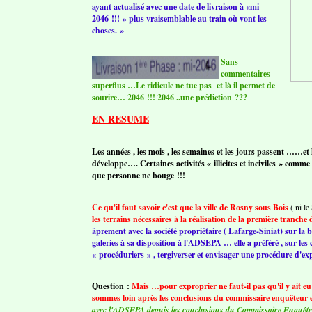
ayant actualisé avec une date de livraison à «mi
2046 !!! » plus vraisemblable au train où vont les
choses. »
Sans
commentaires
superflus …Le ridicule ne tue pas et là il permet de
sourire… 2046 !!! 2046 ..une prédiction ???
EN RESUME
Les années , les mois , les semaines et les jours passent ……et
développe…. Certaines activités « illicites et inciviles » com
que personne ne bouge !!!
Ce qu'il faut savoir c'est que la ville de Rosny sous Bois
( ni l
les terrains nécessaires à la réalisation de la première tranche
âprement avec la société propriétaire ( Lafarge-Siniat) sur la
galeries à sa disposition à l'ADSEPA … elle a préféré , sur les
« procéduriers » , tergiverser et envisager une procédure d'ex
Question :
Mais …pour exproprier ne faut-il pas qu'il y ait eu
sommes loin après les conclusions du commissaire enquêteur e
avec l'ADSEPA depuis les conclusions du Commissaire Enquêteur