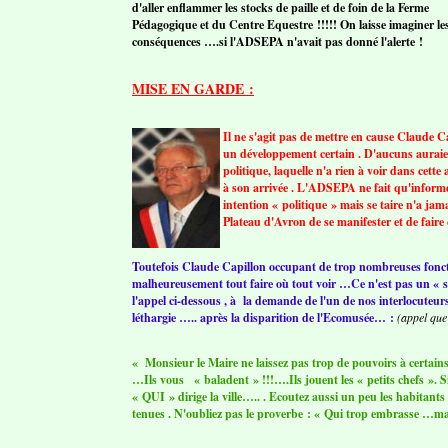
d'aller enflammer les stocks de paille et de foin de la Ferme
Pédagogique et du Centre Equestre !!!!! On laisse imaginer le
conséquences ….si l'ADSEPA n'avait pas donné l'alerte !
MISE EN GARDE :
Il ne s'agit pas de mettre en cause Claude Ca
un développement certain . D'aucuns auraient
politique, laquelle n'a rien à voir dans cett
à son arrivée . L'ADSEPA ne fait qu'informer 
intention « politique » mais se taire n'a ja
Plateau d'Avron de se manifester et de faire 
Toutefois Claude Capillon occupant de trop nombreuses foncti
malheureusement tout faire où tout voir …Ce n'est pas un « s
l'appel ci-dessous , à la demande de l'un de nos interlocuteurs
léthargie ….. après la disparition de l'Ecomusée… :
(appel que
« Monsieur le Maire ne laissez pas trop de pouvoirs à certain
…Ils vous « baladent » !!!….Ils jouent les « petits chefs »
« QUI » dirige la ville….. . Ecoutez aussi un peu les habitant
tenues . N'oubliez pas le proverbe : « Qui trop embrasse …mal 