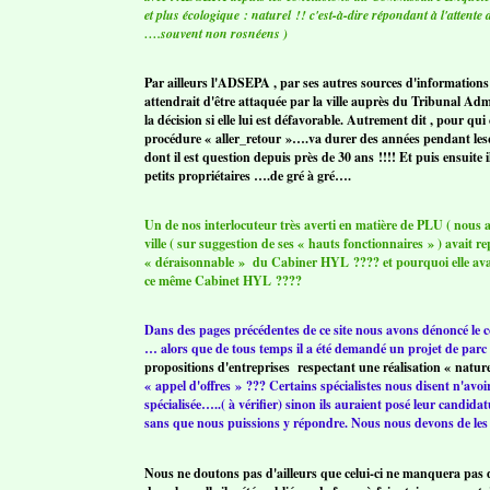
et plus écologique : naturel !! c'est-à-dire répondant à l'attent
….souvent non rosnéens )
Par ailleurs l'ADSEPA , par ses autres sources d'informations 
attendrait d'être attaquée par la ville auprès du Tribunal Adm
la décision si elle lui est défavorable. Autrement dit , pour qui
procédure « aller_retour »….va durer des années pendant lesq
dont il est question depuis près de 30 ans !!!! Et puis ensuite i
petits propriétaires ….de gré à gré….
Un de nos interlocuteur très averti en matière de PLU ( nous a-
ville ( sur suggestion de ses « hauts fonctionnaires » ) avait r
« déraisonnable » du Cabiner HYL ???? et pourquoi elle avait
ce même Cabinet HYL ????
Dans des pages précédentes de ce site nous avons dénoncé le
… alors que de tous temps il a été demandé un projet de parc «
propositions d'entreprises respectant une réalisation « natur
« appel d'offres » ??? Certains spécialistes nous disent n'avoi
spécialisée…..( à vérifier) sinon ils auraient posé leur candi
sans que nous puissions y répondre. Nous nous devons de les évo
Nous ne doutons pas d'ailleurs que celui-ci ne manquera pas de