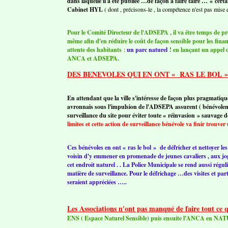
dans laquelle il a été publiée …de façon à faire taire … « cert
Cabinet HYL
( dont , précisons-le , la compétence n'est pas mise 
Pour le Comité Directeur de l'ADSEPA , il va être temps de pro
même afin d'en réduire le coût de façon sensible pour les finance
attente des habitants
:
un parc naturel
! en lançant un appel d
ANCA et ADSEPA.
DES BENEVOLES QUI EN ONT « RAS LE BOL »
En attendant que la ville s'intéresse de façon plus pragmatiqu
avronnais sous l'impulsion de l'ADSEPA assurent ( bénévole
surveillance du site pour éviter toute « réinvasion » sauvage de
limites et cette action de surveillance bénévole va finir trouver
Ces bénévoles en ont « ras le bol » de défricher et nettoyer l
voisin d'y emmener en promenade de jeunes cavaliers , aux jog
cet endroit naturel . . La Police Municipale se rend aussi régul
matière de surveillance. Pour le défrichage …des visites et parti
seraient appréciées …..
Les Associations n'ont pas manqué de faire tout ce qu
ENS ( Espace Naturel Sensible) puis ensuite l'ANCA en NAT