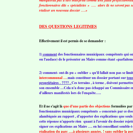
manquerait pas d'être interprété comme une faute professionnelle
fonctionnaires dits « spécialistes » …. alors ils ne seront pas
réaliser un nouveau dossier ….»
DES QUESTIONS LEGITIMES
Effectivement il est permis de se demander :
1)
comment
des fonctionnaires municipaux compétents qui ont 
ou l'audace) de le présenter au Maire comme étant «parfaitemen
2) comment- ont-ils pu « oublier » qu'il fallait non pas se limit
intercommunal …
.
mais constituer un dossier portant sur
tous
propriétaires . ???? .
Ces terrains , à terme , doivent permett
son ensemble …Cela n'a donc pas échappé au Commissaire enqu
d'ailleurs manifestés lors de l'enquête…..
Et il ne s'agit là
que d'une partie des objections
formulées par
fonctionnaires municipaux compétents » concernés par ce dos
alambiquée au rapport , d'apporter des explications que seuls
cette réponse n'apporte rien quant à l'avenir du dossier rejeté
signer ces explications au Maire …. en lui conseillant semble-t-
réalisation du parc ….à plusieurs années. ! sans oublier la pe