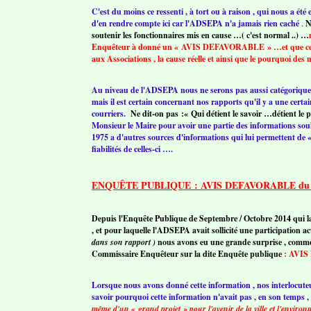
C'est du moins ce ressenti , à tort ou à raison , qui nous a 
d'en rendre compte ici car l'ADSEPA n'a jamais rien caché
.
N
soutenir les fonctionnaires mis en cause …( c'est normal ..) …
Enquêteur à donné un « AVIS DEFAVORABLE » …et que cela ,
aux Associations , la cause réelle et ainsi que le pourquoi de
Au niveau de l'ADSEPA nous ne serons pas aussi catégorique av
mais il est certain concernant nos rapports qu'il y a une cert
courriers.
Ne dit-on pas :« Qui détient le savoir …détient le p
Monsieur le Maire pour avoir une partie des informations so
1975 a d'autres sources d'informations qui lui permettent de « c
fiabilités de celles-ci ….
ENQUÊTE PUBLIQUE : AVIS DEFAVORABLE d
Depuis l'Enquête Publique de Septembre / Octobre 2014 qui lai
, et pour laquelle l'ADSEPA avait sollicité une participation a
dans son rapport )
nous avons eu une grande surprise , comme 
Commissaire Enquêteur sur la dite Enquête publique
:
AVIS 
Lorsque nous avons donné cette information , nos interlocuteur
savoir pourquoi cette information n'avait pas , en son temps , 
même d'un « grand projet » pour l'avenir de la ville et l'enviro