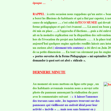
époque …
RAPPEL
:
à cette occasion nous rappelons qu'un autre « bea
a bercé les illusions de habitants et qui a fini par capoter, à no
cause de négligence …. c'est celui de
l'ECO MUSEE
qui devait
ferme pédagogique et qui s'est évanoui ….. Là aussi un beau
été mis en place …..à l'approche d'élections….puis a été enlevé 
ait eu la moindre explication sur la disparition des subventio
lors de l'évocation du projet aux habitants …. . A la place tra
aujourd'hui quelques engins agricoles rouillés laissés aux int
un curieux abri
( sûrement très couteux)
a été élevé en Juin 
de sa petite dimension …. En tout vas sûrement pas les engins
« portes ouvertes de la Ferme Pédagogique » mi septembre 20
demander à quoi sert cet abri « ridicule ».
DERNIERE MINUTE
Au moment où nous mettons en ligne cette page , un
des habitants avronnais rosnéen nous a envoyé cette
photo du panneau annonçant la réalisation du parc
avec le commentaire suivant :
« A laisser l'annonce
des travaux sans suite , les tagueurs trouvent sur des
panneaux qui vieillissent un endroit idéal pour leur
activité « incivile » … mais non sans humour en y