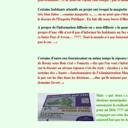
Certains habitants attentifs au projet ont évoqué la maquette 
très bien faites …comme maquette ».. … on ne peut que s'étonn
le dossier de l'Enquête Publique . En fait elle nous berce d'i
A propos de l'information diffusée ou « non diffusée » la quasi
propre d'une ville n'est-il pas d'informer les habitants au fur
ce futur Parc d'Avron… ????. Tout le monde n'a pas Internet et 
pas le cas …»
Certains d'entre eux fournissaient en même temps la réponse à 
de Rosny sous Bois c'est « l'omerta » dès que l'on veut s'info
sur le dossier au niveau réponse c'est du style : circulez y a 
certains des « hauts » fonctionnaires de l'Administration Munic
le pas sur les élus dans les décisions ….élus qu'ils mènent par l
domaine favori ..»
Mais « qui donc » a c
élections municipales
annonçant la réalisat
pour mi 2016 ???? alo
s'engager sur cette d
aujourd'hui que les h