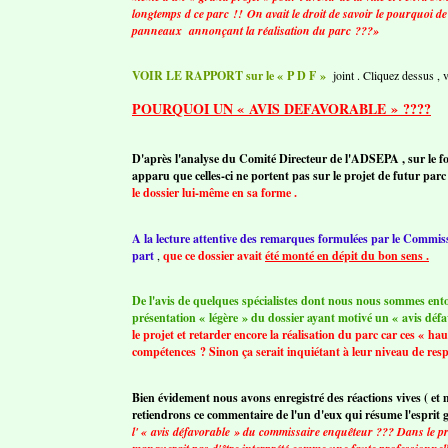
longtemps d ce parc !! On avait le droit de savoir le pourquoi de 
panneaux annonçant la réalisation du parc ???»
VOIR LE RAPPORT sur le « P D F »
joint . Cliquez dessus , 
POURQUOI UN « AVIS DEFAVORABLE » ????
D'après l'analyse du Comité Directeur de l'ADSEPA , sur le 
apparu que celles-ci ne portent pas sur le projet de futur pa
le dossier lui-même en sa forme .
A la lecture attentive des remarques formulées par le Commissa
part
,
que ce dossier avait
été monté en dépit du bon sens .
De l'avis de quelques spécialistes dont nous nous sommes ento
présentation « légère » du dossier ayant motivé un « avis déf
le projet et retarder encore la réalisation du parc car ces « 
compétences ? Sinon ça serait inquiétant à leur niveau de resp
Bien évidement nous avons enregistré des réactions vives ( et m
retiendrons ce commentaire de l'un d'eux qui résume l'esprit 
l' « avis défavorable » du commissaire enquêteur ??? Dans le pri