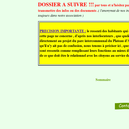
DOSSIER A SUIVRE !!!
par tous et n'hésitez 
transmettre des infos ou des documents .
( l'anonymat de nos i
toujours dans notre association )
PRECISION IMPORTANTE
:
le ressenti des habitants qu
cette page ne concerne , d'après nos interlocuteurs , que que
directement au projet du parc intercommunal du Plateau d'A
qu'il n'y ait pas de confusion, nous tenons à préciser ici , qu
sont ressentis comme remplissant leurs fonctions au mieux de
de ce que doit être le relationnel avec les citoyens au service 
Sommaire